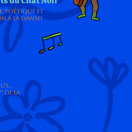
ts du Chat Noir
f, poétique et
on à la danse!
us...
" de la