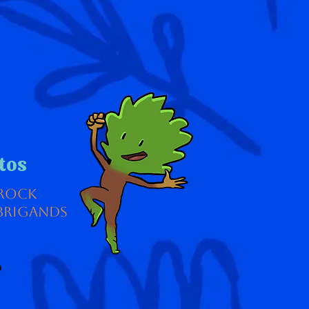
ltos
 rock
 brigands