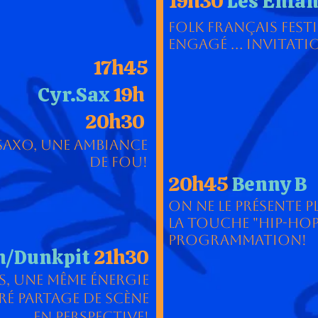
19h30
Les Enfan
Folk Français festi
engagé ... invitati
17h45
Cyr.Sax
19h
20h30
axo, une ambiance
de fou!
20h45
Benny B
on ne le présente pl
la touche "hip-hop
programmation!
n/Dunkpit
21h30
s, une même énergie
ré partage de scène
en perspective!