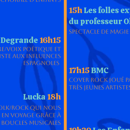
15h
Les folles e
du professeur O
Spectacle de magie
 Degrande
16h15
e/Voix poétique et
iste aux influences
espagnoles
17h15
BMC
COver Rock joué p
très jeunes artiste
Lucka
18h
olk/Rock qui nous
 en voyage grâce à
s boucles musicales