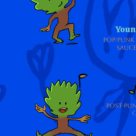
Youn
pop/punk 
sauce
post-pun
c