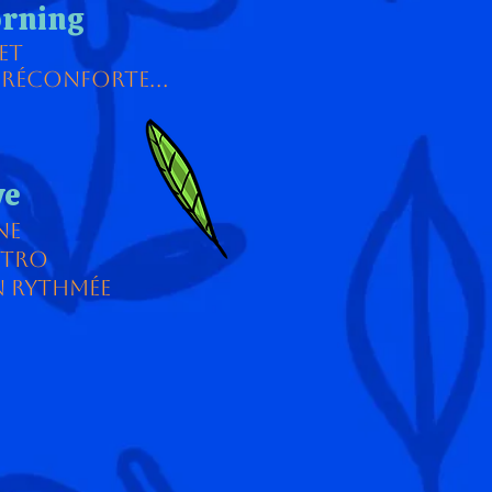
rning
et
réconforte...
ve
ne
ectro
n rythmée