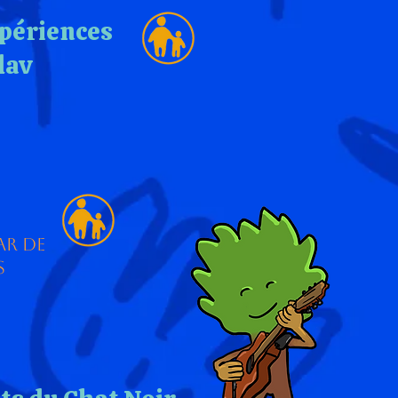
xpériences
lav
ar de
s