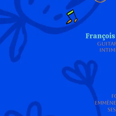
François
Guitar
intim
F
emmène
se