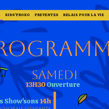
E
KIDS'PROKO
PREVENTES
RELAIS POUR LA VIE
rogramm
Samedi
13H30
Ouverture
s Show'sons
14h
Chorale d'enfants