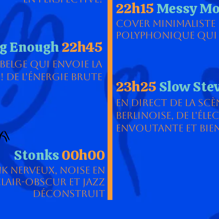
22h15
Messy Mo
Cover minimaliste 
polyphonique qui 
g Enough
22h45
belge qui envoie la
! De l'énergie brute
23h25
Slow Ste
En direct de la scè
berlinoise, de l'él
envoutante et bie
Stonks
00h00
k nerveux, noise en
lair-obscur et jazz
déconstruit